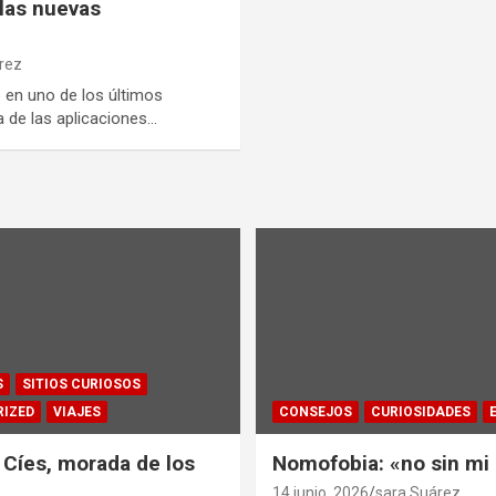
 las nuevas
rez
en uno de los últimos
 de las aplicaciones…
S
SITIOS CURIOSOS
IZED
VIAJES
CONSEJOS
CURIOSIDADES
s Cíes, morada de los
Nomofobia: «no sin mi
14 junio, 2026
sara Suárez