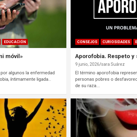
EDUCACIÓN
CONSEJOS
CURIOSIDADES
mi móvil»
Aporofobia. Respeto y 
9 junio, 2026
sara Suárez
 por algunos la enfermedad
El término aporofobia represen
 fobia, íntimamente ligada…
personas pobres o desfavorec
de su raza.…