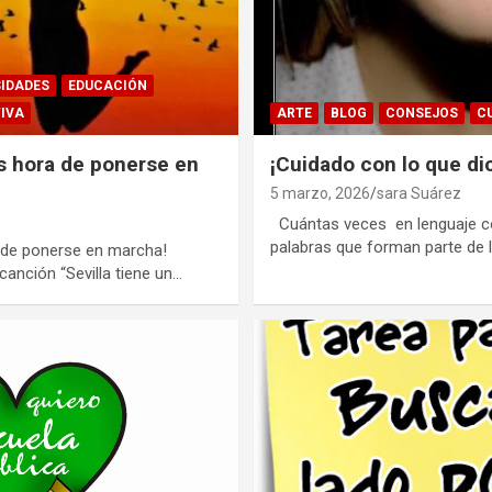
SIDADES
EDUCACIÓN
TIVA
ARTE
BLOG
CONSEJOS
C
Es hora de ponerse en
¡Cuidado con lo que di
5 marzo, 2026
sara Suárez
Cuántas veces en lenguaje c
palabras que forman parte de
a de ponerse en marcha!
anción “Sevilla tiene un…