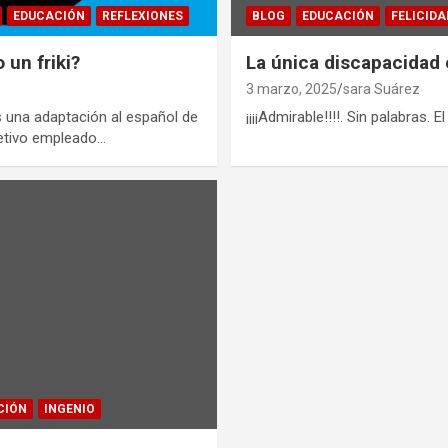
EDUCACIÓN
REFLEXIONES
BLOG
EDUCACIÓN
FELICIDA
un friki?
La única discapacidad 
3 marzo, 2025
sara Suárez
es una adaptación al español de
¡¡¡¡Admirable!!!!. Sin palabras.
djetivo empleado…
CIÓN
INGENIO