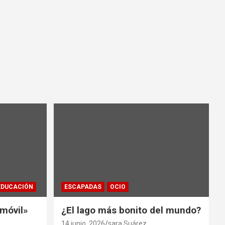
EDUCACIÓN
ESCAPADAS
OCIO
 móvil»
¿El lago más bonito del mundo?
14 junio, 2026
sara Suárez