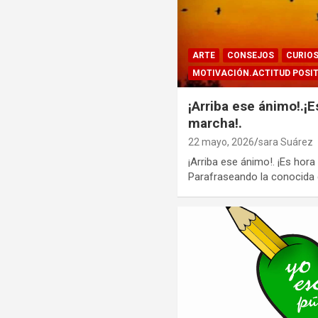
ARTE
CONSEJOS
CURIO
MOTIVACIÓN.ACTITUD POSI
¡Arriba ese ánimo!.¡
marcha!.
22 mayo, 2026
sara Suárez
¡Arriba ese ánimo!. ¡Es hor
Parafraseando la conocida c