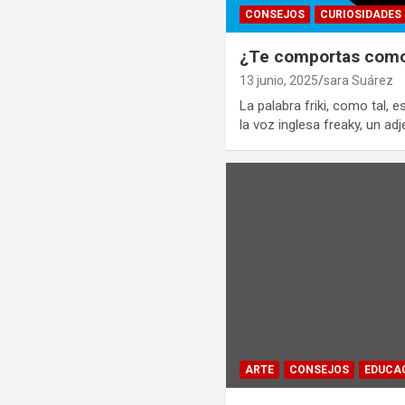
CONSEJOS
CURIOSIDADES
¿Te comportas como 
13 junio, 2025
sara Suárez
La palabra friki, como tal, 
la voz inglesa freaky, un a
ARTE
CONSEJOS
EDUCA