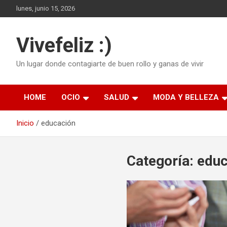
Saltar
lunes, junio 15, 2026
al
contenido
Vivefeliz :)
Un lugar donde contagiarte de buen rollo y ganas de vivir
HOME
OCIO
SALUD
MODA Y BELLEZA
Inicio
educación
Categoría:
educ