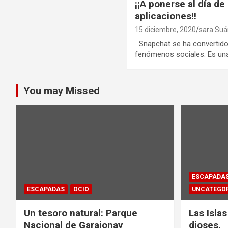
¡¡A ponerse al día de
aplicaciones!!
15 diciembre, 2020
sara Suá
Snapchat se ha convertido 
fenómenos sociales. Es una
You may Missed
ESCAPADA
ESCAPADAS
OCIO
UNCATEGOR
Un tesoro natural: Parque
Las Isla
Nacional de Garajonay
dioses.