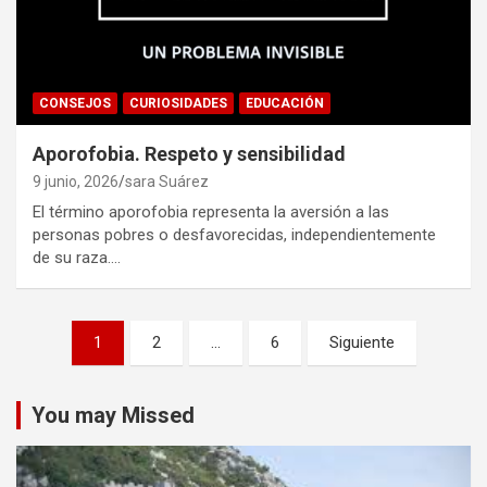
CONSEJOS
CURIOSIDADES
EDUCACIÓN
Aporofobia. Respeto y sensibilidad
9 junio, 2026
sara Suárez
El término aporofobia representa la aversión a las
personas pobres o desfavorecidas, independientemente
de su raza.…
Paginación
1
2
…
6
Siguiente
de
entradas
You may Missed