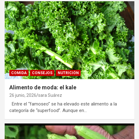
COMIDA
CONSEJOS
NUTRICIÓN
Alimento de moda: el kale
26 junio, 2026
sara Suárez
Entre el “famoseo” se ha elevado este alimento a la
categoría de “superfood”. Aunque en…