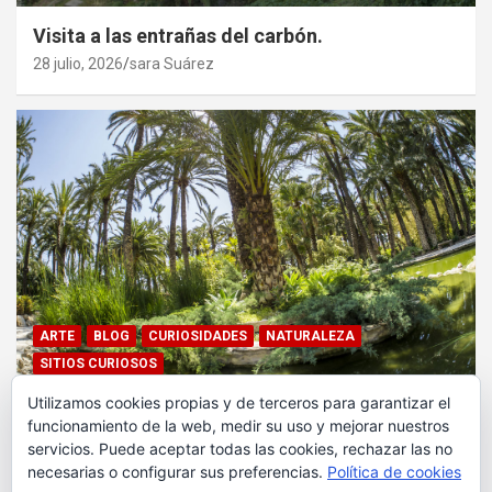
Visita a las entrañas del carbón.
28 julio, 2026
sara Suárez
ARTE
BLOG
CURIOSIDADES
NATURALEZA
SITIOS CURIOSOS
Utilizamos cookies propias y de terceros para garantizar el
Un paseo por el Huerto del Cura, en Elche.
funcionamiento de la web, medir su uso y mejorar nuestros
Alicante.
servicios. Puede aceptar todas las cookies, rechazar las no
27 julio, 2026
sara Suárez
necesarias o configurar sus preferencias.
Política de cookies