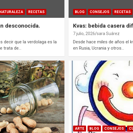
NATURALEZA
RECETAS
BLOG
CONSEJOS
RECETAS
an desconocida.
Kvas: bebida casera di
7 julio, 2026
sara Suárez
 decir que la verdolaga es la
Desde hace miles de años el k
e trata de…
en Rusia, Ucrania y otros…
ARTE
BLOG
CONSEJOS
C