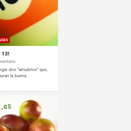
ADES
 13!
mentario
legar dos “amuletos” que,
guran la buena…