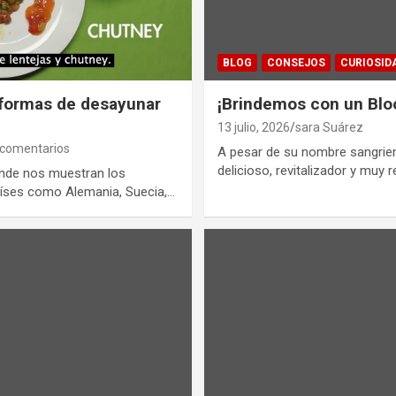
BLOG
CONSEJOS
CURIOSID
 formas de desayunar
¡Brindemos con un Blo
13 julio, 2026
sara Suárez
 comentarios
A pesar de su nombre sangrient
delicioso, revitalizador y muy 
onde nos muestran los
aíses como Alemania, Suecia,…