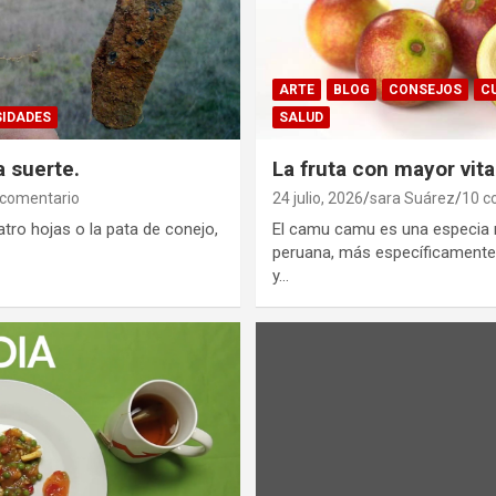
ARTE
BLOG
CONSEJOS
C
SIDADES
SALUD
 suerte.
La fruta con mayor vi
 comentario
24 julio, 2026
sara Suárez
10 c
atro hojas o la pata de conejo,
El camu camu es una especia 
peruana, más específicamente 
y…