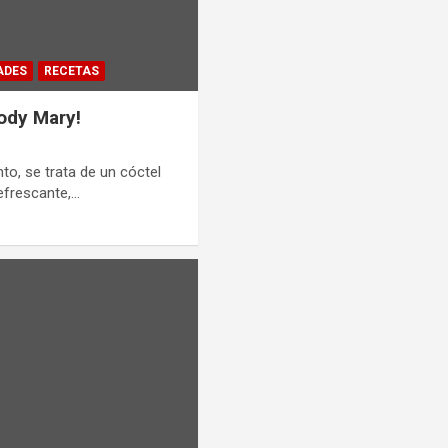
ADES
RECETAS
ody Mary!
o, se trata de un cóctel
refrescante,…