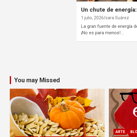
Un chute de energía:
1 julio, 2026
sara Suárez
La gran fuente de energía d
¡No es para menos!.…
Paginación
de
entradas
You may Missed
ARTE
BL