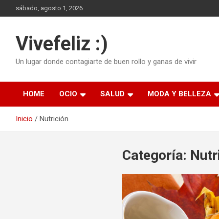
Saltar
sábado, agosto 1, 2026
al
contenido
Vivefeliz :)
Un lugar donde contagiarte de buen rollo y ganas de vivir
HOME
OCIO
SALUD
MODA Y BELLEZA
Inicio
Nutrición
Categoría:
Nutr