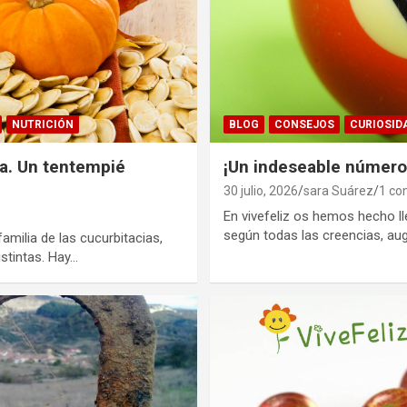
NUTRICIÓN
BLOG
CONSEJOS
CURIOSID
za. Un tentempié
¡Un indeseable número
30 julio, 2026
sara Suárez
1 co
En vivefeliz os hemos hecho l
según todas las creencias, au
amilia de las cucurbitacias,
stintas. Hay…