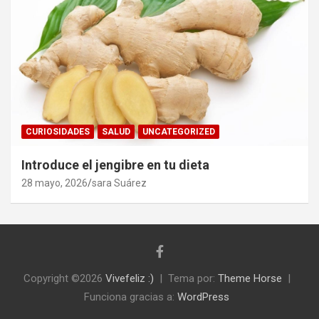
CURIOSIDADES
SALUD
UNCATEGORIZED
Introduce el jengibre en tu dieta
28 mayo, 2026
sara Suárez
Copyright ©2026
Vivefeliz :)
Tema por:
Theme Horse
Funciona gracias a:
WordPress