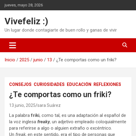
Saltar
jueves, mayo 28, 2026
al
contenido
Vivefeliz :)
Un lugar donde contagiarte de buen rollo y ganas de vivir
Inicio
2025
junio
13
¿Te comportas como un friki?
CONSEJOS
CURIOSIDADES
EDUCACIÓN
REFLEXIONES
¿Te comportas como un friki?
13 junio, 2025
sara Suárez
La palabra
friki
, como tal, es una adaptación al español de
la voz inglesa
freaky
, un adjetivo empleado coloquialmente
para referirse a algo o alguien extraño o excéntrico.
Un
freak
, en este sentido, era el tipo de personas que