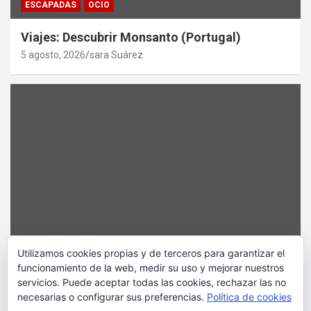
ESCAPADAS
OCIO
Viajes: Descubrir Monsanto (Portugal)
5 agosto, 2026
sara Suárez
BAILE
CURIOSIDADES
NIÑOS/ADOLESCENTES
SALUD
Utilizamos cookies propias y de terceros para garantizar el
funcionamiento de la web, medir su uso y mejorar nuestros
Y mientras tanto en África…
servicios. Puede aceptar todas las cookies, rechazar las no
4 agosto, 2026
sara Suárez
necesarias o configurar sus preferencias.
Política de cookies