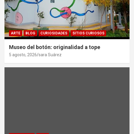
ARTE
BLOG
CURIOSIDADES
SITIOS CURIOSOS
Museo del botón: originalidad a tope
5 agosto, 2026
sara Suárez