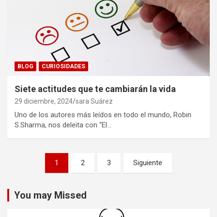
BLOG
CURIOSIDADES
Siete actitudes que te cambiarán la vida
29 diciembre, 2024
sara Suárez
Uno de los autores más leídos en todo el mundo, Robin
S.Sharma, nos deleita con “El…
Paginación
1
2
3
Siguiente
de
entradas
You may Missed