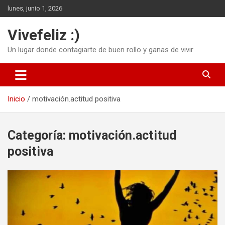
Saltar
lunes, junio 1, 2026
al
contenido
Vivefeliz :)
Un lugar donde contagiarte de buen rollo y ganas de vivir
Inicio
motivación.actitud positiva
Categoría:
motivación.actitud
positiva