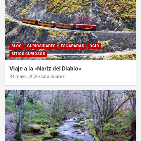
BLOG
CURIOSIDADES
ESCAPADAS
OCIO
SITIOS CURIOSOS
Viaje a la «Nariz del Diablo»
31 mayo, 2026
sara Suárez