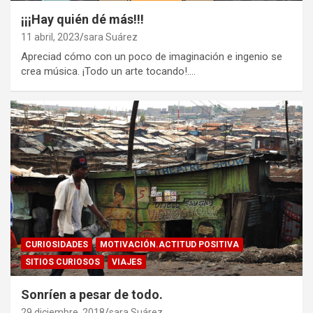
¡¡¡Hay quién dé más!!!
11 abril, 2023
sara Suárez
Apreciad cómo con un poco de imaginación e ingenio se
crea música. ¡Todo un arte tocando!.…
CURIOSIDADES
MOTIVACIÓN.ACTITUD POSITIVA
SITIOS CURIOSOS
VIAJES
Sonríen a pesar de todo.
29 diciembre, 2018
sara Suárez