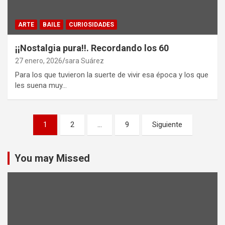
ARTE
BAILE
CURIOSIDADES
¡¡Nostalgia pura!!. Recordando los 60
27 enero, 2026
sara Suárez
Para los que tuvieron la suerte de vivir esa época y los que
les suena muy…
Paginación
1
2
…
9
Siguiente
de
entradas
You may Missed