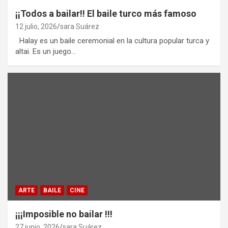
¡¡Todos a bailar!! El baile turco más famoso
12 julio, 2026
sara Suárez
Halay es un baile ceremonial en la cultura popular turca y
altai. Es un juego…
ARTE
BAILE
CINE
¡¡¡Imposible no bailar !!!
27 junio, 2026
sara Suárez