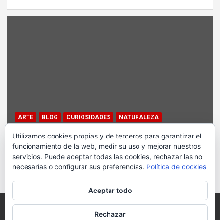
ARTE
BLOG
CURIOSIDADES
NATURALEZA
SITIOS CURIOSOS
Utilizamos cookies propias y de terceros para garantizar el
funcionamiento de la web, medir su uso y mejorar nuestros
¡¡Al borde del abismo!!
servicios. Puede aceptar todas las cookies, rechazar las no
6 agosto, 2026
sara Suárez
necesarias o configurar sus preferencias.
Política de cookies
Aceptar todo
Rechazar