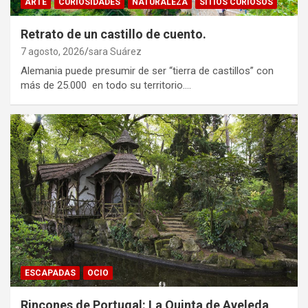
ARTE
CURIOSIDADES
NATURALEZA
SITIOS CURIOSOS
Retrato de un castillo de cuento.
7 agosto, 2026
sara Suárez
Alemania puede presumir de ser “tierra de castillos” con
más de 25.000 en todo su territorio.…
ESCAPADAS
OCIO
Rincones de Portugal: La Quinta de Aveleda