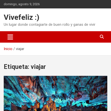
Saltar
domingo, agosto 9, 2026
al
contenido
Vivefeliz :)
Un lugar donde contagiarte de buen rollo y ganas de vivir
Inicio
viajar
Etiqueta:
viajar