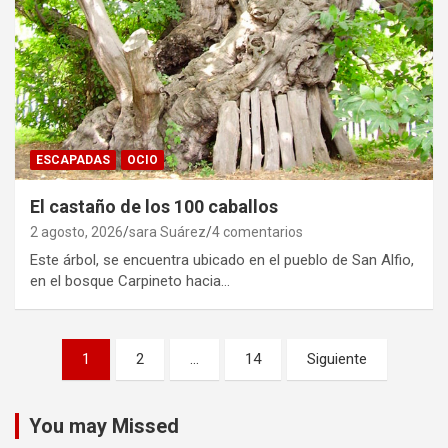
ESCAPADAS
OCIO
El castaño de los 100 caballos
2 agosto, 2026
sara Suárez
4 comentarios
Este árbol, se encuentra ubicado en el pueblo de San Alfio,
en el bosque Carpineto hacia…
Paginación
1
2
…
14
Siguiente
de
entradas
You may Missed