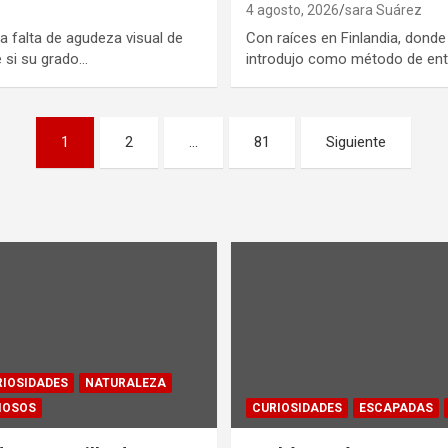
4 agosto, 2026
sara Suárez
 falta de agudeza visual de
Con raíces en Finlandia, dond
 si su grado…
introdujo como método de en
1
2
…
81
Siguiente
IOSIDADES
NATURALEZA
IOSOS
CURIOSIDADES
ESCAPADAS