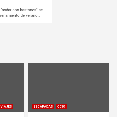
e “andar con bastones” se
trenamiento de verano…
VIAJES
ESCAPADAS
OCIO