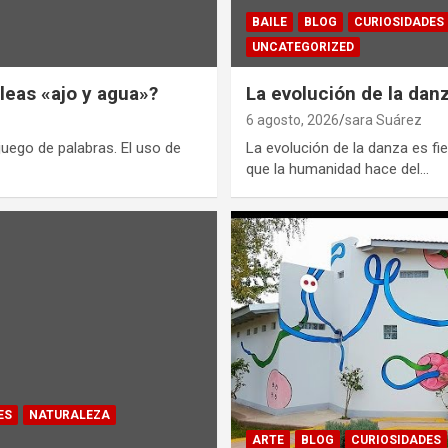
BAILE
BLOG
CURIOSIDADES
UNCATEGORIZED
eas «ajo y agua»?
La evolución de la dan
6 agosto, 2026
sara Suárez
uego de palabras. El uso de
La evolución de la danza es fiel
que la humanidad hace del…
ES
NATURALEZA
ARTE
BLOG
CURIOSIDADES