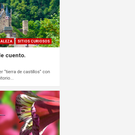
RALEZA
SITIOS CURIOSOS
de cuento.
 “tierra de castillos” con
torio.…