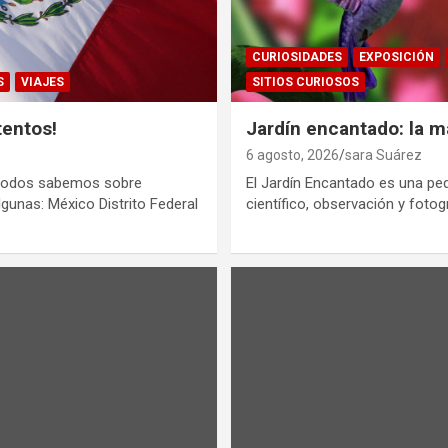
CURIOSIDADES
EXPOSICIÓN
S
VIAJES
SITIOS CURIOSOS
tentos!
Jardín encantado: la ma
6 agosto, 2026
sara Suárez
 todos sabemos sobre
El Jardín Encantado es una pe
gunas: México Distrito Federal
científico, observación y foto