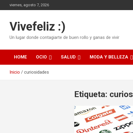
Saltar
viernes, agosto 7, 2026
al
contenido
Vivefeliz :)
Un lugar donde contagiarte de buen rollo y ganas de vivir
HOME
OCIO
SALUD
MODA Y BELLEZA
Inicio
curiosidades
Etiqueta:
curio