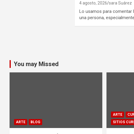
4 agosto, 2026
sara Suárez
Lo usamos para comentar la
una persona, especialmente
Paginación
de
entradas
You may Missed
ARTE
CUR
ARTE
BLOG
SITIOS CUR