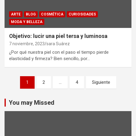
ARTE
BLOG
COSMÉTICA
CURIOSIDADES
MODA Y BELLEZA
Objetivo: lucir una piel tersa y luminosa
7 noviembre, 2023
sara Suárez
¿Por qué nuestra piel con el paso el tiempo pierde
elasticidad y firmeza? Bien sencillo, por…
Paginación
1
2
…
4
Siguiente
de
entradas
You may Missed