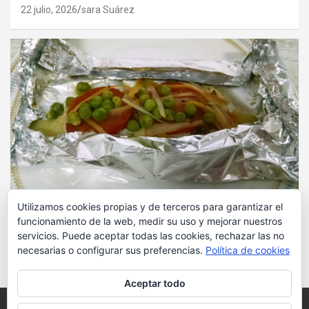
22 julio, 2026
sara Suárez
BLOG
COMIDA
CONSEJOS
CURIOSIDADES
SALUD
Utilizamos cookies propias y de terceros para garantizar el
funcionamiento de la web, medir su uso y mejorar nuestros
Cocinar de forma diferente: el papillote
servicios. Puede aceptar todas las cookies, rechazar las no
21 julio, 2026
sara Suárez
necesarias o configurar sus preferencias.
Política de cookies
Aceptar todo