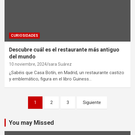
CURIOSIDADES
Descubre cuál es el restaurante más antiguo
del mundo
10 noviembre, 2024
sara Suárez
¿Sabéis que Casa Botín, en Madrid, un restaurante castizo
y emblemático, figura en el libro Guiness…
Paginación
1
2
3
Siguiente
de
entradas
You may Missed