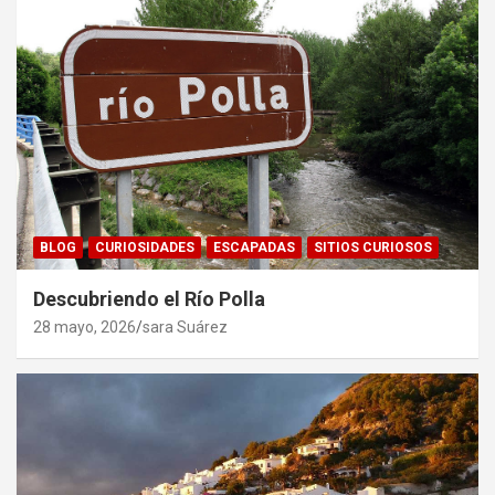
BLOG
CURIOSIDADES
ESCAPADAS
SITIOS CURIOSOS
Descubriendo el Río Polla
28 mayo, 2026
sara Suárez