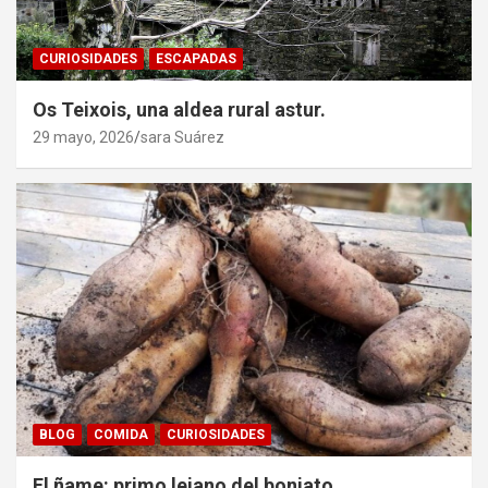
CURIOSIDADES
ESCAPADAS
Os Teixois, una aldea rural astur.
29 mayo, 2026
sara Suárez
BLOG
COMIDA
CURIOSIDADES
El ñame: primo lejano del boniato