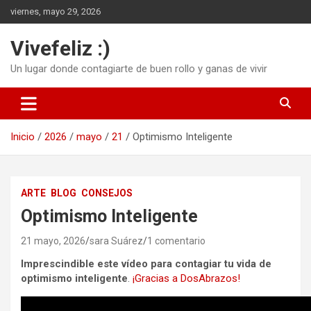
Saltar
viernes, mayo 29, 2026
al
contenido
Vivefeliz :)
Un lugar donde contagiarte de buen rollo y ganas de vivir
Inicio
2026
mayo
21
Optimismo Inteligente
ARTE
BLOG
CONSEJOS
Optimismo Inteligente
21 mayo, 2026
sara Suárez
1 comentario
Imprescindible este vídeo para contagiar tu vida de
optimismo inteligente
.
¡Gracias a DosAbrazos!