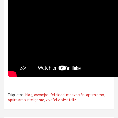
Etiquetas:
blog
,
consejos
,
felicidad
,
motivación
,
optimismo
,
optimismo inteligente
,
vivefeliz
,
vivir feliz