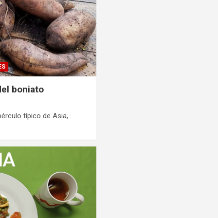
ES
del boniato
rculo típico de Asia,