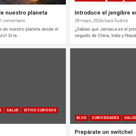
de nuestro planeta
Introduce el jengibre e
1 comentario
28 mayo, 2026
sara Suárez
e de nuestro planeta desde el
¿Sabías que Jamaica es el prim
uro! Si te…
seguido de China, India y Nepa
S
SALUD
SITIOS CURIOSOS
BLOG
CURIOSIDADES
SALU
Prepárate un switchel