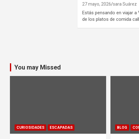
27 mayo, 2026
sara Suárez
Estás pensando en viajar a
de los platos de comida cal
Paginación
de
entradas
You may Missed
CURIOSIDADES
ESCAPADAS
BLOG
CO