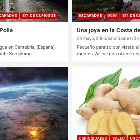
CAPADAS
SITIOS CURIOSOS
ESCAPADAS
OCIO
SITIOS 
Polla
Una joya en la Costa de
28 mayo, 2026
sara Suárez
3 
agua en Cantabria, (España).
Pequeño paraíso con vistas al
 monte Somaloma.…
montes. Así se nos ofrece es
CURIOSIDADES
SALUD
UNCA