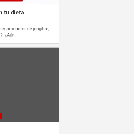
n tu dieta
er productor de jengibre,
l?. ¿Aún…
D