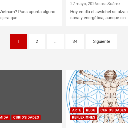
27 mayo, 2026
sara Suárez
 Vietnam? Pues apunta alguno
Hoy en día el switchel se alz
lejera que…
sana y energética, aunque sin
1
2
…
34
Siguiente
ARTE
BLOG
CURIOSIDADES
MIDA
CURIOSIDADES
REFLEXIONES