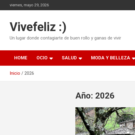
Saltar
viernes, mayo 29, 2026
al
contenido
Vivefeliz :)
Un lugar donde contagiarte de buen rollo y ganas de vivir
HOME
OCIO
SALUD
MODA Y BELLEZA
Inicio
2026
Año:
2026