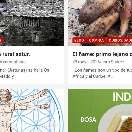
S
BLOG
COMIDA
CURIOSIDAD
 rural astur.
El ñame: primo lejano 
4 comentarios
29 mayo, 2026
sara Suárez
di, (Asturias) se halla Os
Los ñames son un tipo de tubé
bitado y…
África y el Caribe. A…