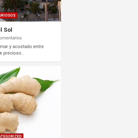
CURIOSOS
l Sol
comentarios
 mar y acostado entre
te precioso…
TEGORIZED