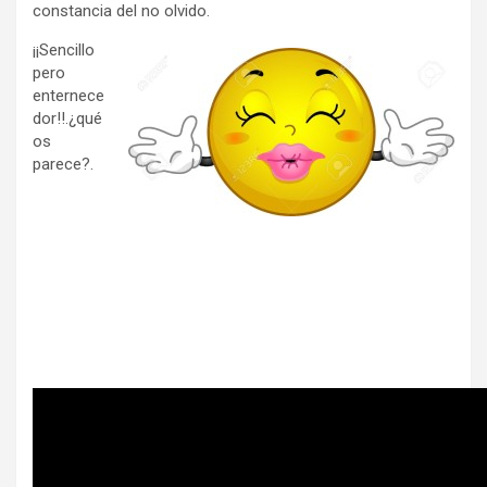
constancia del no olvido.
¡¡Sencillo
pero
enternece
dor!!.¿qué
os
parece?.