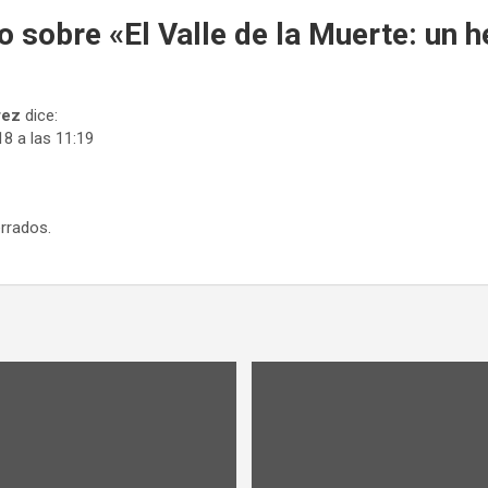
o sobre «
El Valle de la Muerte: un
rez
dice:
18 a las 11:19
rrados.