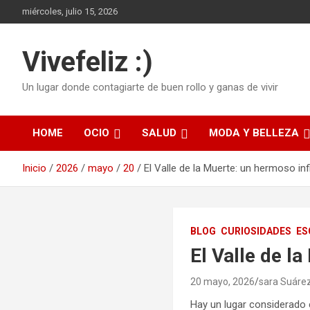
Saltar
miércoles, julio 15, 2026
al
contenido
Vivefeliz :)
Un lugar donde contagiarte de buen rollo y ganas de vivir
HOME
OCIO
SALUD
MODA Y BELLEZA
Inicio
2026
mayo
20
El Valle de la Muerte: un hermoso inf
BLOG
CURIOSIDADES
ES
El Valle de l
20 mayo, 2026
sara Suáre
Hay un lugar considerado 