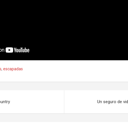
s
,
escapadas
ountry
Un seguro de vid