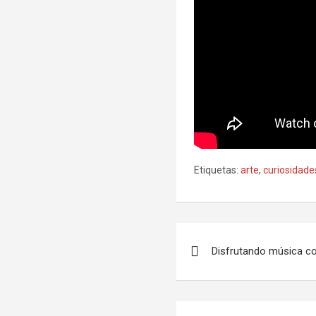
Etiquetas:
arte
,
curiosidade
Navegación
Disfrutando música c
de
entradas