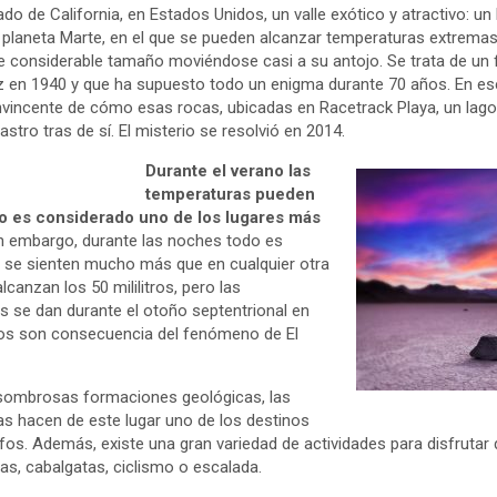
ado de California, en Estados Unidos, un valle exótico y atractivo: un
l planeta Marte, en el que se pueden alcanzar temperaturas extrema
de considerable tamaño moviéndose casi a su antojo. Se trata de u
z en 1940 y que ha supuesto todo un enigma durante 70 años. En es
nvincente de cómo esas rocas, ubicadas en Racetrack Playa, un lago 
stro tras de sí. El misterio se resolvió en 2014.
Durante el verano las
temperaturas pueden
eso es considerado uno de los lugares más
n embargo, durante las noches todo es
C se sienten mucho más que en cualquier otra
alcanzan los 50 mililitros, pero las
s se dan durante el otoño septentrional en
dos son consecuencia del fenómeno de El
s asombrosas formaciones geológicas, las
nas hacen de este lugar uno de los destinos
fos. Además, existe una gran variedad de actividades para disfrutar d
s, cabalgatas, ciclismo o escalada.