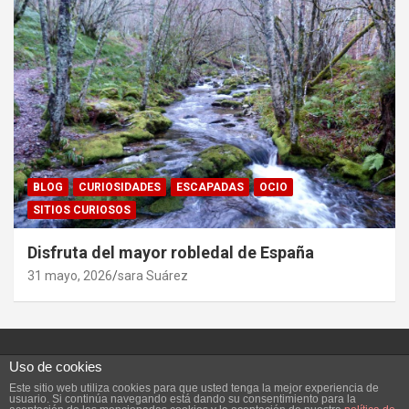
BLOG
CURIOSIDADES
ESCAPADAS
OCIO
SITIOS CURIOSOS
Disfruta del mayor robledal de España
31 mayo, 2026
sara Suárez
Uso de cookies
Este sitio web utiliza cookies para que usted tenga la mejor experiencia de
Copyright ©2026
Vivefeliz :)
Tema por:
Theme Horse
usuario. Si continúa navegando está dando su consentimiento para la