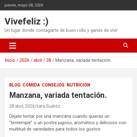
Saltar
jueves, mayo 28, 2026
al
contenido
Vivefeliz :)
Un lugar donde contagiarte de buen rollo y ganas de vivir
Inicio
2026
abril
28
Manzana, variada tentación.
BLOG
COMIDA
CONSEJOS
NUTRICIÓN
Manzana, variada tentación.
28 abril, 2026
sara Suárez
Déjate tentar por una manzana cuando quieras un
“tentempié” o un postre jugoso, aromático y delicioso con
multitud de variedades para todos los gustos.