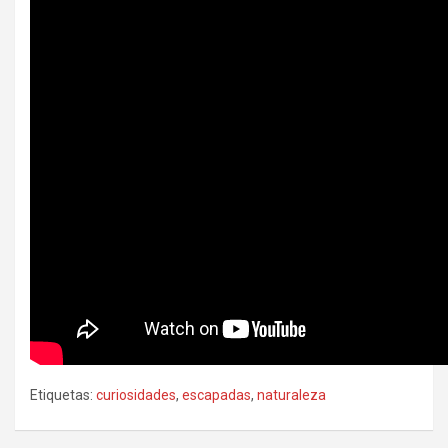
Etiquetas:
curiosidades
,
escapadas
,
naturaleza