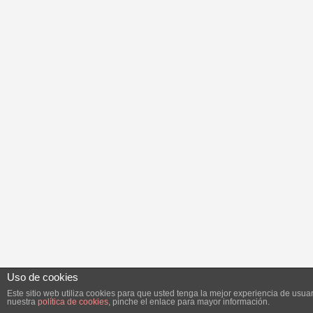
Uso de cookies
Este sitio web utiliza cookies para que usted tenga la mejor experiencia de us
nuestra
política de cookies
, pinche el enlace para mayor información.