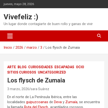
Saltar
jueves, mayo 28, 2026
al
contenido
Vivefeliz :)
Un lugar donde contagiarte de buen rollo y ganas de vivir
Inicio
2026
marzo
3
Los flysch de Zumaia
ARTE
BLOG
CURIOSIDADES
ESCAPADAS
OCIO
SITIOS CURIOSOS
UNCATEGORIZED
Los flysch de Zumaia
3 marzo, 2026
sara Suárez
En el norte de La Península Ibérica, entre las
localidades
guipuzcoanas
de
Deva
y
Zumaía
, se encuentra
la llamada
Ruta del Flysch
,
acantilados rocosos,