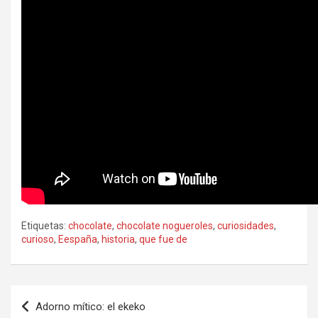
Etiquetas:
chocolate
,
chocolate nogueroles
,
curiosidades
,
curioso
,
Eespaña
,
historia
,
que fue de
Navegación
Adorno mítico: el ekeko