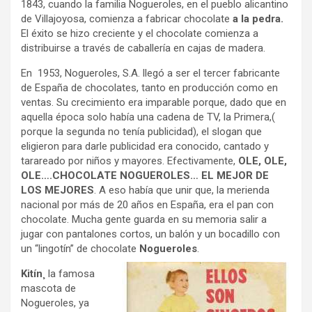
1843, cuando la familia Nogueroles, en el pueblo alicantino
de Villajoyosa, comienza a fabricar chocolate
a la pedra.
El éxito se hizo creciente y el chocolate comienza a
distribuirse a través de caballería en cajas de madera.
En 1953, Nogueroles, S.A. llegó a ser el tercer fabricante
de España de chocolates, tanto en producción como en
ventas. Su crecimiento era imparable porque, dado que en
aquella época solo había una cadena de TV, la Primera,(
porque la segunda no tenía publicidad), el slogan que
eligieron para darle publicidad era conocido, cantado y
tarareado por niños y mayores. Efectivamente,
OLE, OLE,
OLE….CHOCOLATE NOGUEROLES… EL MEJOR DE
LOS MEJORES
. A eso había que unir que, la merienda
nacional por más de 20 años en España, era el pan con
chocolate. Mucha gente guarda en su memoria salir a
jugar con pantalones cortos, un balón y un bocadillo con
un “lingotín” de chocolate
Nogueroles
.
Kitín¸
la famosa
mascota de
Nogueroles, ya