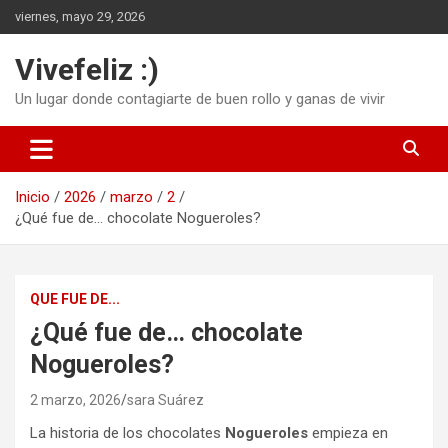
Saltar
viernes, mayo 29, 2026
al
contenido
Vivefeliz :)
Un lugar donde contagiarte de buen rollo y ganas de vivir
Inicio
2026
marzo
2
¿Qué fue de… chocolate Nogueroles?
QUE FUE DE...
¿Qué fue de… chocolate
Nogueroles?
2 marzo, 2026
sara Suárez
La historia de los chocolates
Nogueroles
empieza en