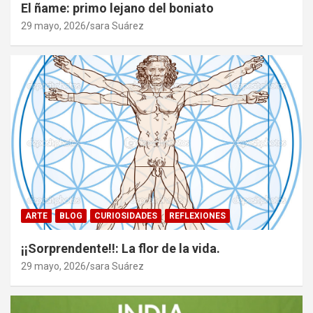
El ñame: primo lejano del boniato
29 mayo, 2026
sara Suárez
ARTE
BLOG
CURIOSIDADES
REFLEXIONES
¡¡Sorprendente!!: La flor de la vida.
29 mayo, 2026
sara Suárez