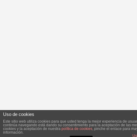
Uso de cookies
Este sitio web utiliza cookies para que usted tenga la mejor experiencia de usuar
continúa navegando está dando su consentimiento para la aceptación de las m
cookies y la aceptación de nuestra
política de cookies
, pinche el enlace para ma
información.
Us