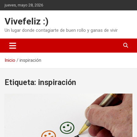
Saltar
jueves, mayo 28, 2026
al
contenido
Vivefeliz :)
Un lugar donde contagiarte de buen rollo y ganas de vivir
Inicio
inspiración
Etiqueta:
inspiración