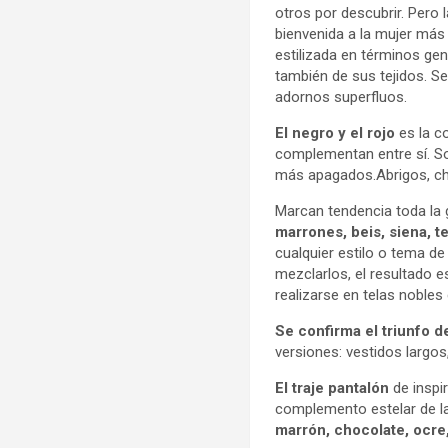
otros por descubrir. Pero 
bienvenida a la mujer más
estilizada en términos ge
también de sus tejidos. Se
adornos superfluos.
El negro y el rojo
es la c
complementan entre sí. So
más apagados.Abrigos, cha
Marcan tendencia toda la 
marrones, beis, siena, t
cualquier estilo o tema d
mezclarlos, el resultado 
realizarse en telas nobles
Se confirma el triunfo d
versiones: vestidos largos,
El traje pantalón
de inspi
complemento estelar de l
marrón, chocolate, ocre