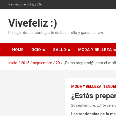
Saltar
viernes, mayo 29, 2026
al
contenido
Vivefeliz :)
Un lugar donde contagiarte de buen rollo y ganas de vivir
HOME
OCIO
SALUD
MODA Y BELLEZA
Inicio
2015
septiembre
20
¿Estás preparad@ para el oto
MODA Y BELLEZA
TENDE
¿Estás prepa
20 septiembre, 2015
sara 
Las tendencias de la mo