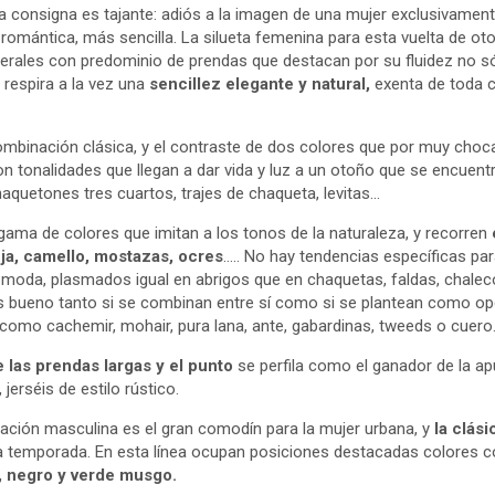
la consigna es tajante: adiós a la imagen de una mujer exclusivament
 romántica, más sencilla. La silueta femenina para esta vuelta de 
nerales con predominio de prendas que destacan por su fluidez no só
 respira a la vez una
sencillez elegante y natural,
exenta de toda 
ombinación clásica, y el contraste de dos colores que por muy cho
n tonalidades que llegan a dar vida y luz a un otoño que se encuen
quetones tres cuartos, trajes de chaqueta, levitas…
gama de colores que imitan a los tonos de la naturaleza, y recorren
eja, camello, mostazas, ocres
….. No hay tendencias específicas par
e moda, plasmados igual en abrigos que en chaquetas, faldas, chalec
es bueno tanto si se combinan entre sí como si se plantean como o
 como cachemir, mohair, pura lana, ante, gabardinas, tweeds o cuero
e las prendas largas y el punto
se perfila como el ganador de la a
 jerséis de estilo rústico.
ración masculina es el gran comodín para la mujer urbana, y
la clás
a temporada. En esta línea ocupan posiciones destacadas colores 
, negro y verde musgo.