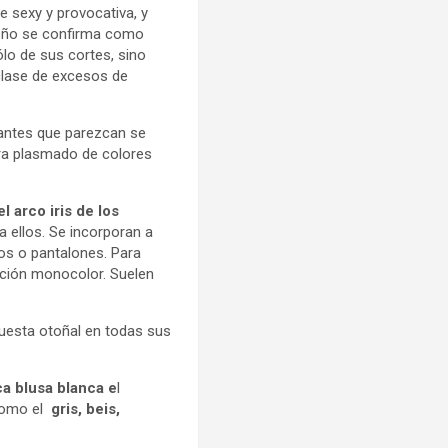
e sexy y provocativa, y
otoño se confirma como
lo de sus cortes, sino
clase de excesos de
cantes que parezcan se
tra plasmado de colores
el arco iris de los
a ellos. Se incorporan a
os o pantalones. Para
pción monocolor. Suelen
.
puesta otoñal en todas sus
ica blusa blanca e
l
como el
gris, beis,