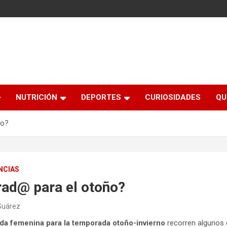
NUTRICIÓN
DEPORTES
CURIOSIDADES
QU
ño?
NCIAS
rad@ para el otoño?
Suárez
da femenina para la temporada otoño-invierno
recorren algunos