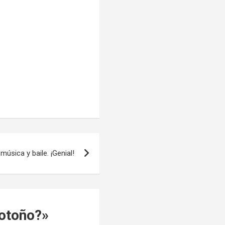
úsica y baile. ¡Genial!
 otoño?
»