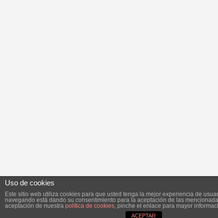
Uso de cookies
Este sitio web utiliza cookies para que usted tenga la mejor experiencia de usuar
navegando está dando su consentimiento para la aceptación de las mencionadas
aceptación de nuestra
política de cookies
, pinche el enlace para mayor informac
ACEPTAR