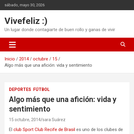
Saltar
sábado, mayo 30, 2026
al
contenido
Vivefeliz :)
Un lugar donde contagiarte de buen rollo y ganas de vivir
Inicio
2014
octubre
15
Algo más que una afición: vida y sentimiento
DEPORTES
FÚTBOL
Algo más que una afición: vida y
sentimiento
15 octubre, 2014
sara Suárez
El
club Sport Club Recife de Brasil
es uno de los clubes de