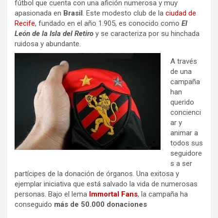
fútbol que cuenta con una afición numerosa y muy
apasionada en
Brasil
. Este modesto club de la
ciudad de
Recife
, fundado en el año 1.905, es conocido como
El
León de la Isla del Retiro
y se caracteriza por su hinchada
ruidosa y abundante.
A través
de una
campaña
han
querido
concienci
ar y
animar a
todos sus
seguidore
s a ser
partícipes de la donación de órganos. Una exitosa y
ejemplar iniciativa que está salvado la vida de numerosas
personas. Bajo el lema
Immortal Fans
, la campaña ha
conseguido
más de 50.000 donaciones