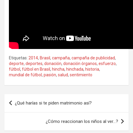
Etiquetas:
2014
,
Brasil
,
campaña
,
campaña de publicidad
,
deporte
,
deportes
,
donación
,
donación órganos
,
esfuerzo
,
fútbol
,
fútbol en Brasil
,
hincha
,
hinchada
,
historia
,
mundial de fútbol
,
pasión
,
salud
,
sentimiento
Navegación
¿Qué harías si te piden matrimonio así?
de
entradas
¿Cómo reaccionan los niños al ver…?