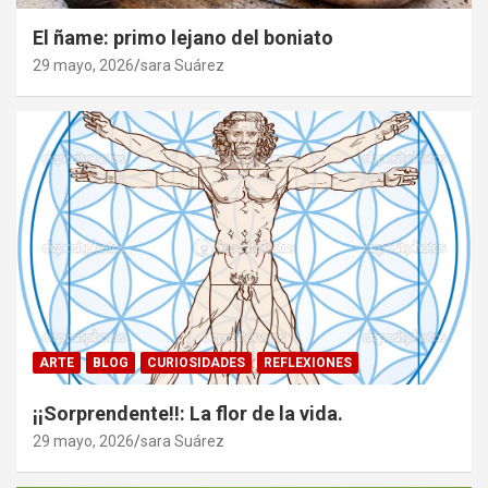
El ñame: primo lejano del boniato
29 mayo, 2026
sara Suárez
ARTE
BLOG
CURIOSIDADES
REFLEXIONES
¡¡Sorprendente!!: La flor de la vida.
29 mayo, 2026
sara Suárez