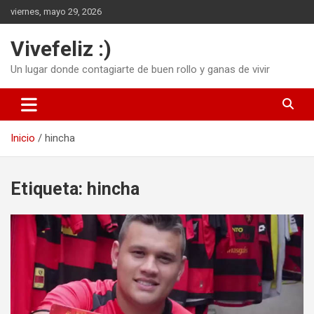
Saltar
viernes, mayo 29, 2026
al
contenido
Vivefeliz :)
Un lugar donde contagiarte de buen rollo y ganas de vivir
Inicio
hincha
Etiqueta:
hincha