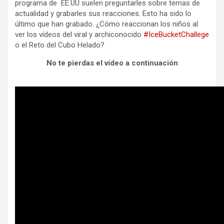
programa de EE.UU suelen preguntarles sobre temas de
actualidad y grabarles sus reacciones. Esto ha sido lo
último que han grabado. ¿Cómo reaccionan los niños al
ver los vídeos del viral y archiconocido
#IceBucketChallege
o el Reto del Cubo Helado?
No te pierdas el vídeo a continuación