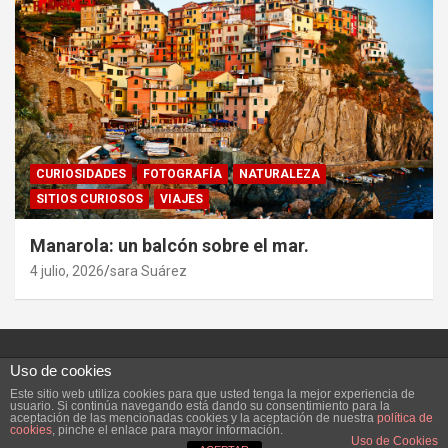
CURIOSIDADES
FOTOGRAFÍA
NATURALEZA
SITIOS CURIOSOS
VIAJES
Manarola: un balcón sobre el mar.
4 julio, 2026
sara Suárez
Uso de cookies
Este sitio web utiliza cookies para que usted tenga la mejor experiencia de
Copyright ©2026
Vivefeliz :)
Tema por:
Theme Horse
usuario. Si continúa navegando está dando su consentimiento para la
aceptación de las mencionadas cookies y la aceptación de nuestra
política de
Funciona gracias a:
WordPress
cookies
, pinche el enlace para mayor información.
Uso de Cookies