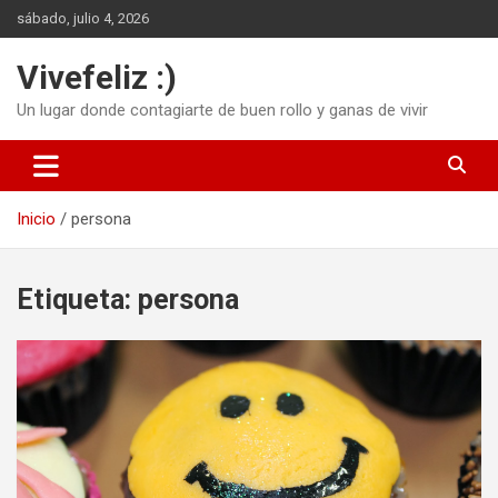
Saltar
sábado, julio 4, 2026
al
contenido
Vivefeliz :)
Un lugar donde contagiarte de buen rollo y ganas de vivir
Inicio
persona
Etiqueta:
persona