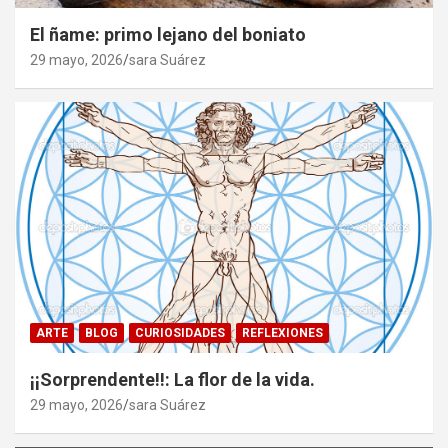
El ñame: primo lejano del boniato
29 mayo, 2026
sara Suárez
ARTE
BLOG
CURIOSIDADES
REFLEXIONES
¡¡Sorprendente!!: La flor de la vida.
29 mayo, 2026
sara Suárez