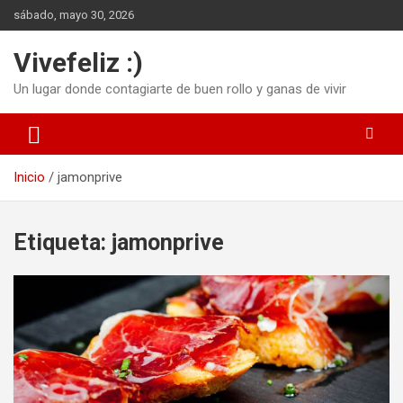
Saltar
sábado, mayo 30, 2026
al
contenido
Vivefeliz :)
Un lugar donde contagiarte de buen rollo y ganas de vivir
Inicio
jamonprive
Etiqueta:
jamonprive