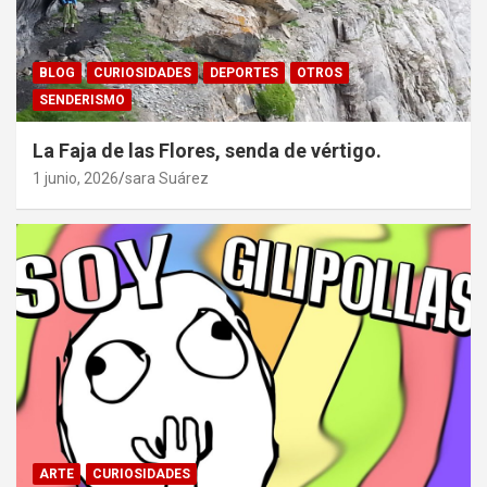
BLOG
CURIOSIDADES
DEPORTES
OTROS
SENDERISMO
La Faja de las Flores, senda de vértigo.
1 junio, 2026
sara Suárez
ARTE
CURIOSIDADES