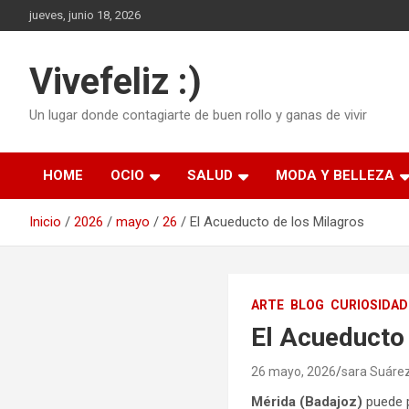
Saltar
jueves, junio 18, 2026
al
contenido
Vivefeliz :)
Un lugar donde contagiarte de buen rollo y ganas de vivir
HOME
OCIO
SALUD
MODA Y BELLEZA
Inicio
2026
mayo
26
El Acueducto de los Milagros
ARTE
BLOG
CURIOSIDAD
El Acueducto
26 mayo, 2026
sara Suáre
Mérida (Badajoz)
puede p