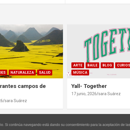
ARTE
BAILE
BLOG
CURIOS
DES
NATURALEZA
SALUD
MÚSICA
rantes campos de
Yall- Together
17 junio, 2026
sara Suárez
26
sara Suárez
uario. Si continúa navegando está dando su consentimiento para la aceptación de l
iona gracias a:
WordPress