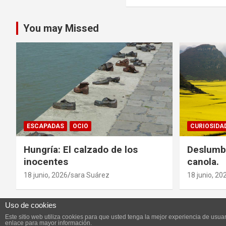
entradas
You may Missed
ESCAPADAS
OCIO
CURIOSIDA
Hungría: El calzado de los
Deslumb
inocentes
canola.
18 junio, 2026
sara Suárez
18 junio, 20
Uso de cookies
Este sitio web utiliza cookies para que usted tenga la mejor experiencia de us
Copyright ©2026
Vivefeliz :)
Tema por:
Theme Horse
Func
enlace para mayor información.