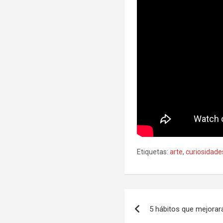
Etiquetas:
arte
,
curiosidade
Navegación
5 hábitos que mejorará
de