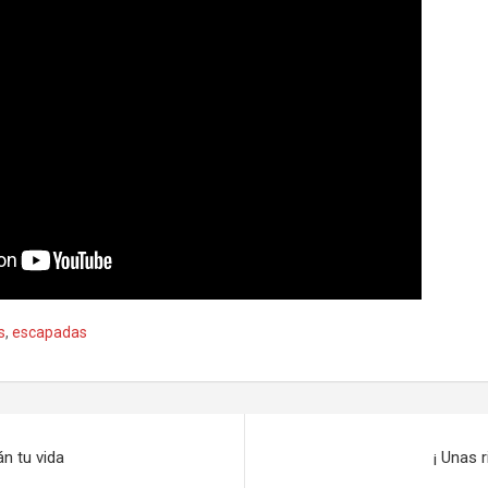
s
,
escapadas
n tu vida
¡ Unas 