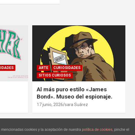
IDADES
ARTE
CURIOSIDADES
SITIOS CURIOSOS
Al más puro estilo «James
Bond». Museo del espionaje.
17 junio, 2026
sara Suárez
as mencionadas cookies y la aceptación de nuestra
política de cookies
, pinche el