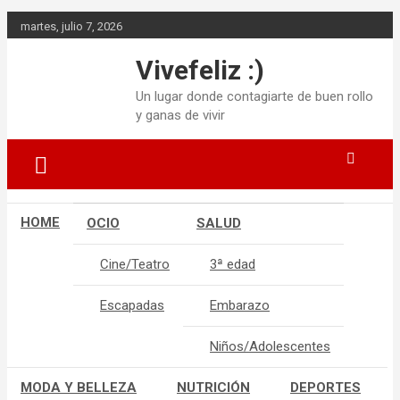
Saltar
martes, julio 7, 2026
al
contenido
Vivefeliz :)
Un lugar donde contagiarte de buen rollo
y ganas de vivir
HOME
OCIO
SALUD
Cine/Teatro
3ª edad
Escapadas
Embarazo
Niños/Adolescentes
MODA Y BELLEZA
NUTRICIÓN
DEPORTES