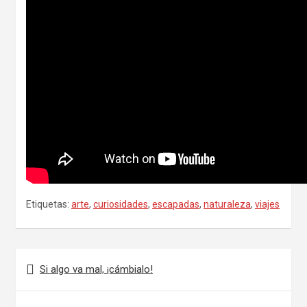
Etiquetas:
arte
,
curiosidades
,
escapadas
,
naturaleza
,
viajes
Navegación
Si algo va mal, ¡cámbialo!
de
entradas