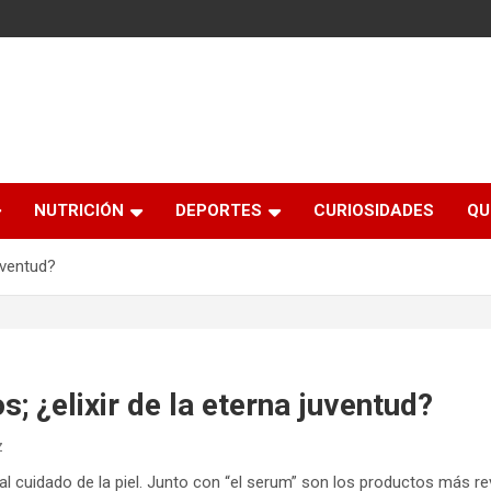
NUTRICIÓN
DEPORTES
CURIOSIDADES
QU
juventud?
s; ¿elixir de la eterna juventud?
z
al cuidado de la piel. Junto con “el serum” son los productos más r