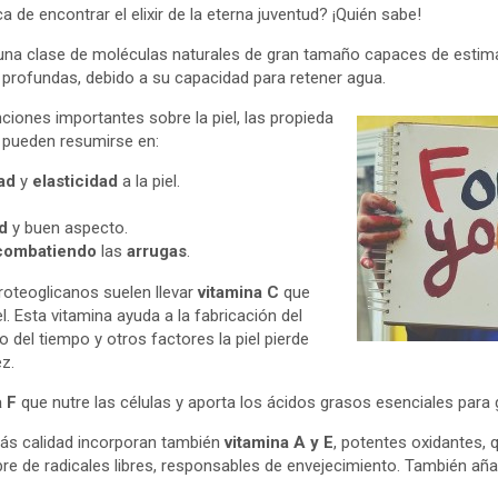
de encontrar el elixir de la eterna juventud? ¡Quién sabe!
na clase de moléculas naturales de gran tamaño capaces de estimar
profundas, debido a su capacidad para retener agua.
iones importantes sobre la piel, las propieda
 pueden resumirse en:
dad
y
elasticidad
a la piel.
d
y buen aspecto.
combatiendo
las
arrugas
.
roteoglicanos suelen llevar
vitamina C
que
l. Esta vitamina ayuda a la fabricación del
 del tiempo y otros factores la piel pierde
ez.
a F
que nutre las células y aporta los ácidos grasos esenciales para 
s calidad incorporan también
vitamina A y E
, potentes oxidantes, 
ibre de radicales libres, responsables de envejecimiento. También añ