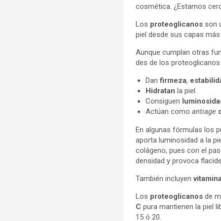
cosmética. ¿Estamos cerca 
Los
proteoglicanos
son u
piel desde sus capas más 
Aunque cumplan otras func
des de los proteoglicanos
Dan
firmeza
,
estabili
Hidratan
la piel.
Consiguen
luminosida
Actúan como
antiage
En algunas fórmulas los p
aporta luminosidad a la pie
colágeno, pues con el paso
densidad y provoca flacid
También incluyen
vitamin
Los
proteoglicanos
de má
C
pura mantienen la piel l
15 ó 20.