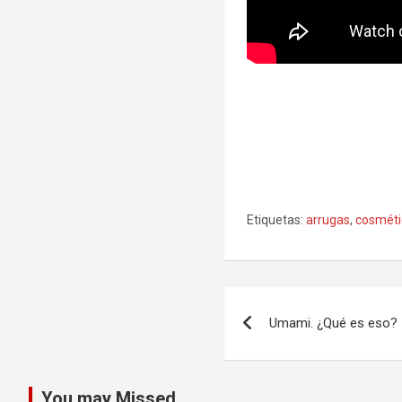
Etiquetas:
arrugas
,
cosméti
Navegación
Umami. ¿Qué es eso?
de
entradas
You may Missed