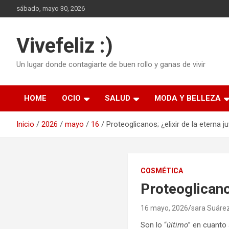
Saltar
sábado, mayo 30, 2026
al
contenido
Vivefeliz :)
Un lugar donde contagiarte de buen rollo y ganas de vivir
HOME
OCIO
SALUD
MODA Y BELLEZA
Inicio
2026
mayo
16
Proteoglicanos; ¿elixir de la eterna 
COSMÉTICA
Proteoglicano
16 mayo, 2026
sara Suáre
Son lo “
último
” en cuanto 