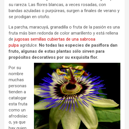
su rareza. Las flores blancas, a veces rosadas, con
bandas azuladas o purpúreas, surgen a finales de verano y
se prodigan en otoño.
La parcha, maracuyá, granadilla o fruta de la pasión es una
fruta más bien redonda de color amarillento y está rellena
de
jugosas semillas cubiertas de una sabrosa
pulpa
agridulce.
No todas las especies de pasiflora dan
fruto, algunas de estas plantas sólo sirven para
propósitos decorativos por su exquisita flor.
Por su
nombre
muchas
personas
tienden a
catalogar
esta fruta
como un
afrodisíac
o, ya que
hay quien