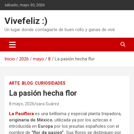
Saltar
sábado, mayo 30, 2026
al
contenido
Vivefeliz :)
Un lugar donde contagiarte de buen rollo y ganas de vivir
Inicio
2026
mayo
8
La pasión hecha flor
ARTE
BLOG
CURIOSIDADES
La pasión hecha flor
8 mayo, 2026
sara Suárez
La Pasiflora
es una bellísima y especial planta trepadora,
originaria de México
, utilizada ya por los aztecas e
introducida en
Europa
por los jesuitas españoles con el
nombre de
“flor de
pasión”.
Sus flores se distinguen por