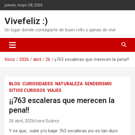
Saltar
jueves, mayo 28, 2026
al
contenido
Vivefeliz :)
Un lugar donde contagiarte de buen rollo y ganas de vivir
Inicio
2026
abril
26
¡¡763 escaleras que merecen la pena!!
BLOG
CURIOSIDADES
NATURALEZA
SENDERISMO
SITIOS CURIOSOS
VIAJES
¡¡763 escaleras que merecen la
pena!!
26 abril, 2026
sara Suárez
Y es que, subir y/o bajar 763 escaleras ¡no es tan duro