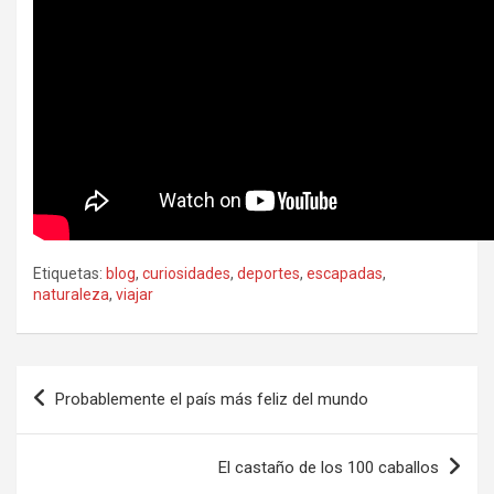
Etiquetas:
blog
,
curiosidades
,
deportes
,
escapadas
,
naturaleza
,
viajar
Navegación
Probablemente el país más feliz del mundo
de
entradas
El castaño de los 100 caballos