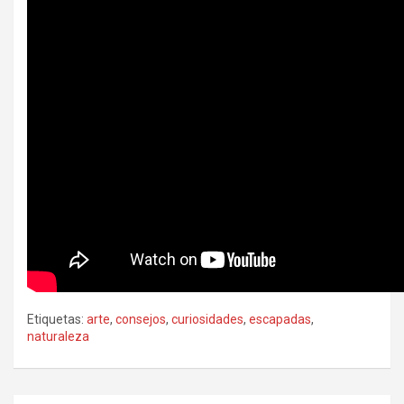
Etiquetas:
arte
,
consejos
,
curiosidades
,
escapadas
,
naturaleza