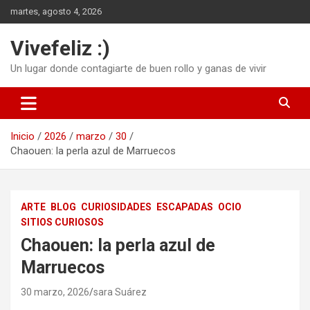
Saltar
martes, agosto 4, 2026
al
contenido
Vivefeliz :)
Un lugar donde contagiarte de buen rollo y ganas de vivir
Inicio
2026
marzo
30
Chaouen: la perla azul de Marruecos
ARTE
BLOG
CURIOSIDADES
ESCAPADAS
OCIO
SITIOS CURIOSOS
Chaouen: la perla azul de
Marruecos
30 marzo, 2026
sara Suárez