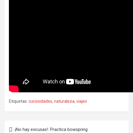
Etiquetas:
curiosidades
,
naturaleza
,
viajes
Navegación
¡No hay excusas!. Practica bowspring