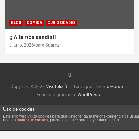
BLOG
COMIDA
CURIOSIDADES
¡¡ A la rica sandía!!
9 junio, 2026
sara Suárez
Copyright ©2026
Vivefeliz :)
Tema por:
Theme Horse
Funciona gracias a:
WordPress
Uso de cookies
Este sitio web utiliza cookies para que usted tenga la mejor experiencia de us
nuestra
política de cookies
, pinche el enlace para mayor información.