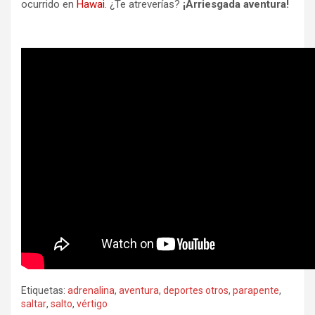
ocurrido en
Hawai
. ¿Te atreverías?
¡Arriesgada aventura!
Etiquetas:
adrenalina
,
aventura
,
deportes otros
,
parapente
,
saltar
,
salto
,
vértigo