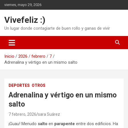
Saltar
viernes, mayo 29, 2026
al
contenido
Vivefeliz :)
Un lugar donde contagiarte de buen rollo y ganas de vivir
Inicio
2026
febrero
7
Adrenalina y vértigo en un mismo salto
DEPORTES
OTROS
Adrenalina y vértigo en un mismo
salto
7 febrero, 2026
sara Suárez
¡Guau! Menudo
salto
en
parapente
entre dos edificios. Ha