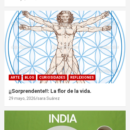
ARTE
BLOG
CURIOSIDADES
REFLEXIONES
¡¡Sorprendente!!: La flor de la vida.
29 mayo, 2026
sara Suárez