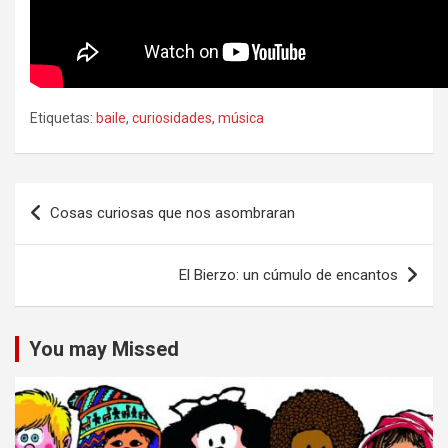
Etiquetas:
baile
,
curiosidades
,
música
Navegación
Cosas curiosas que nos asombraran
de
entradas
El Bierzo: un cúmulo de encantos
You may Missed