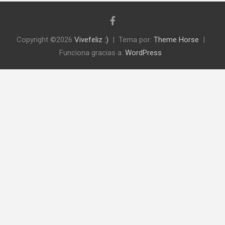
Copyright ©2026
Vivefeliz :)
Tema por:
Theme Horse
Funciona gracias a:
WordPress