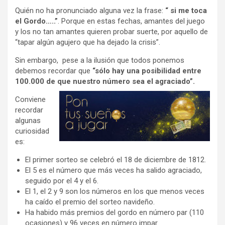
Quién no ha pronunciado alguna vez la frase:
“ si me toca
el Gordo…..”
. Porque en estas fechas, amantes del juego
y los no tan amantes quieren probar suerte, por aquello de
“tapar algún agujero que ha dejado la crisis”.
Sin embargo, pese a la ilusión que todos ponemos
debemos recordar que
“sólo hay una posibilidad entre
100.000 de que nuestro número sea el agraciado”.
Conviene
recordar
algunas
curiosidad
es:
El primer sorteo se celebró el 18 de diciembre de 1812.
El 5 es el número que más veces ha salido agraciado,
seguido por el 4 y el 6.
El 1, el 2 y 9 son los números en los que menos veces
ha caído el premio del sorteo navideño.
Ha habido más premios del gordo en número par (110
ocasiones) y 96 veces en número impar.