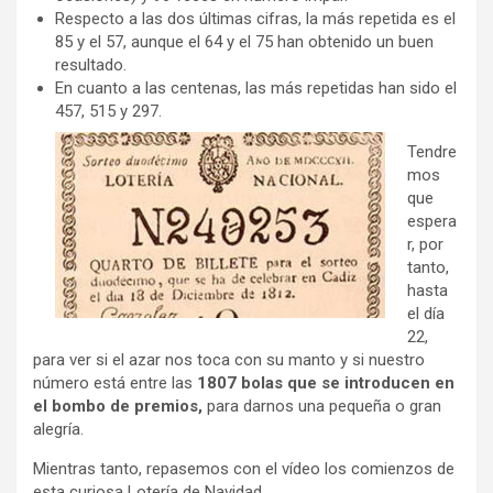
Respecto a las dos últimas cifras, la más repetida es el
85 y el 57, aunque el 64 y el 75 han obtenido un buen
resultado.
En cuanto a las centenas, las más repetidas han sido el
457, 515 y 297.
Tendre
mos
que
espera
r, por
tanto,
hasta
el día
22,
para ver si el azar nos toca con su manto y si nuestro
número está entre las
1807 bolas que se introducen en
el bombo de premios
,
para darnos una pequeña o gran
alegría.
Mientras tanto, repasemos con el vídeo los comienzos de
esta curiosa Lotería de Navidad.