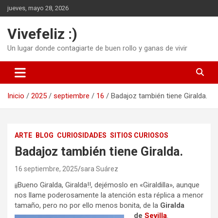
Saltar
jueves, mayo 28, 2026
al
contenido
Vivefeliz :)
Un lugar donde contagiarte de buen rollo y ganas de vivir
Inicio
2025
septiembre
16
Badajoz también tiene Giralda.
ARTE
BLOG
CURIOSIDADES
SITIOS CURIOSOS
Badajoz también tiene Giralda.
16 septiembre, 2025
sara Suárez
¡¡Bueno Giralda, Giralda!!, dejémoslo en «Giraldilla», aunque
nos llame poderosamente la atención esta réplica a menor
tamaño, pero no por ello menos bonita, de la
Giralda
de
Sevilla
.