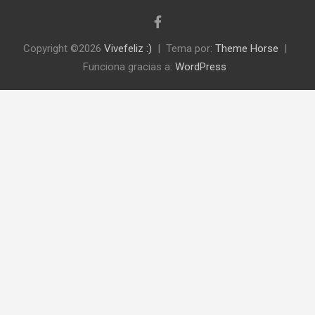
Copyright ©2026
Vivefeliz :)
Tema por:
Theme Horse
Funciona gracias a:
WordPress