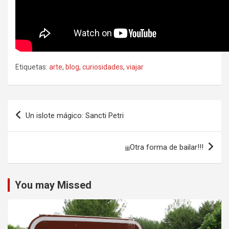
Etiquetas:
arte
,
blog
,
curiosidades
,
viajar
Navegación
Un islote mágico: Sancti Petri
de
entradas
¡¡¡Otra forma de bailar!!!
You may Missed