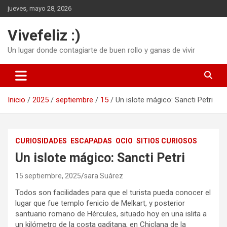
Saltar
jueves, mayo 28, 2026
al
contenido
Vivefeliz :)
Un lugar donde contagiarte de buen rollo y ganas de vivir
Inicio
2025
septiembre
15
Un islote mágico: Sancti Petri
CURIOSIDADES
ESCAPADAS
OCIO
SITIOS CURIOSOS
Un islote mágico: Sancti Petri
15 septiembre, 2025
sara Suárez
Todos son facilidades para que el turista pueda conocer el
lugar que fue templo fenicio de Melkart, y posterior
santuario romano de Hércules, situado hoy en una islita a
un kilómetro de la costa gaditana, en Chiclana de la