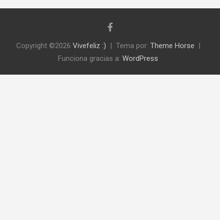
Copyright ©2026
Vivefeliz :)
Tema por:
Theme Horse
Funciona gracias a:
WordPress