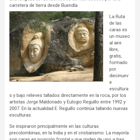
carretera de tierra desde Buendía.
La Ruta
de las
caras es
un museo
al aire
libre,
gratis,
formado
por
diecinuev
e
escultura
s y bajo relieves tallados directamente en la roca, por los
artistas Jorge Maldonado y Eulogio Reguillo entre 1992 y
2007. En la actualidad E. Reguillo continúa tallando nuevas
esculturas.
Se inspiraron principalmente en las culturas
precolombinas, en la India y en el cristianismo. La mayoría
son caras en posición frontal y que miden de uno a tres