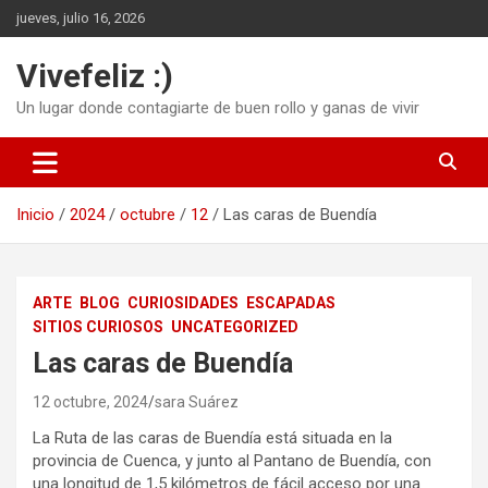
Saltar
jueves, julio 16, 2026
al
contenido
Vivefeliz :)
Un lugar donde contagiarte de buen rollo y ganas de vivir
Inicio
2024
octubre
12
Las caras de Buendía
ARTE
BLOG
CURIOSIDADES
ESCAPADAS
SITIOS CURIOSOS
UNCATEGORIZED
Las caras de Buendía
12 octubre, 2024
sara Suárez
La Ruta de las caras de Buendía está situada en la
provincia de Cuenca, y junto al Pantano de Buendía, con
una longitud de 1,5 kilómetros de fácil acceso por una