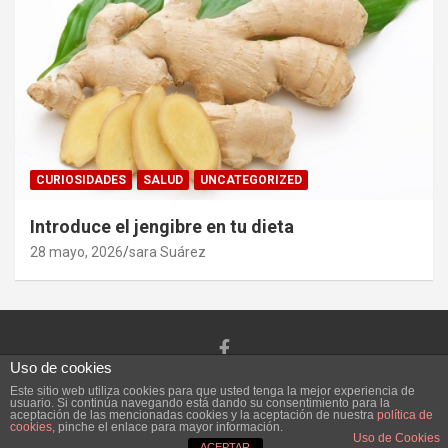
CURIOSIDADES
SALUD
UNCATEGORIZED
Introduce el jengibre en tu dieta
28 mayo, 2026
sara Suárez
Uso de cookies
Copyright ©2026
Vivefeliz :)
Tema por:
Theme Horse
Este sitio web utiliza cookies para que usted tenga la mejor experiencia de
usuario. Si continúa navegando está dando su consentimiento para la
Funciona gracias a:
WordPress
aceptación de las mencionadas cookies y la aceptación de nuestra
política de
cookies
, pinche el enlace para mayor información.
Uso de Cookies
ACEPTAR