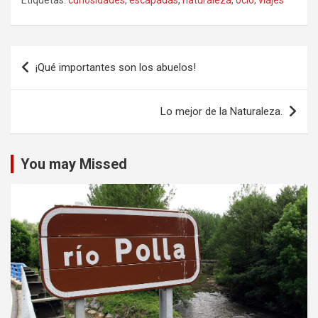
Etiquetas:
curiosidades
,
escapadas
,
naturaleza
,
ocio
,
viajes
Navegación
¡Qué importantes son los abuelos!
de
entradas
Lo mejor de la Naturaleza.
You may Missed