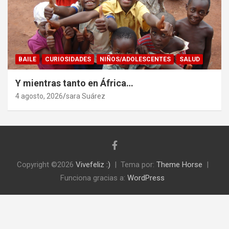
BAILE
CURIOSIDADES
NIÑOS/ADOLESCENTES
SALUD
Y mientras tanto en África…
4 agosto, 2026
sara Suárez
Copyright ©2026
Vivefeliz :)
Tema por:
Theme Horse
Funciona gracias a:
WordPress