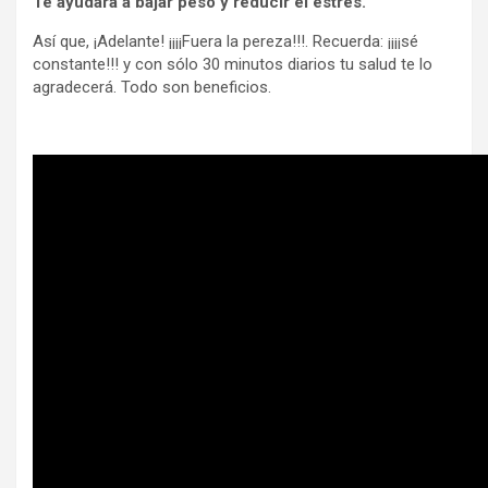
Te ayudará a bajar peso y reducir el estrés.
Así que, ¡Adelante! ¡¡¡¡Fuera la pereza!!!. Recuerda: ¡¡¡¡sé
constante!!! y con sólo 30 minutos diarios tu salud te lo
agradecerá. Todo son beneficios.