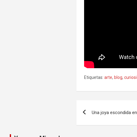
Etiquetas:
arte
,
blog
,
curios
Navegación
Una joya escondida en
de
entradas