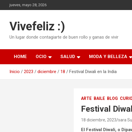
Saltar
jueves, mayo 28, 2026
al
contenido
Vivefeliz :)
Un lugar donde contagiarte de buen rollo y ganas de vivir
HOME
OCIO
SALUD
MODA Y BELLEZA
Inicio
2023
diciembre
18
Festival Diwali en la India
ARTE
BAILE
BLOG
CURI
Festival Diwal
18 diciembre, 2023
sara S
El Festival Diwali, o Dip