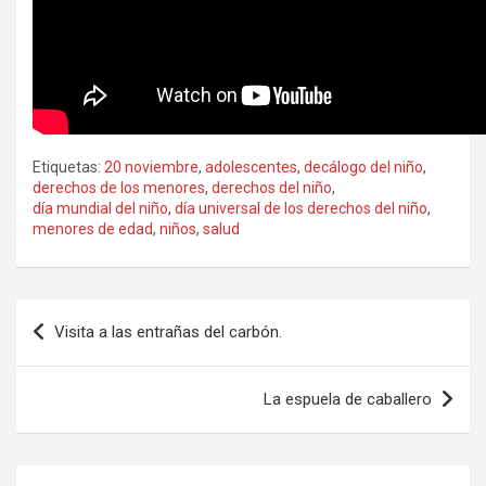
Etiquetas:
20 noviembre
,
adolescentes
,
decálogo del niño
,
derechos de los menores
,
derechos del niño
,
día mundial del niño
,
día universal de los derechos del niño
,
menores de edad
,
niños
,
salud
Navegación
Visita a las entrañas del carbón.
de
entradas
La espuela de caballero