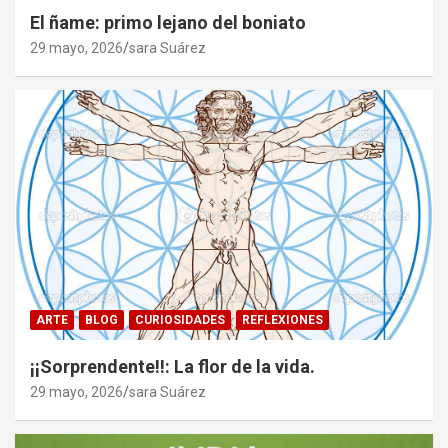
El ñame: primo lejano del boniato
29 mayo, 2026
sara Suárez
ARTE
BLOG
CURIOSIDADES
REFLEXIONES
¡¡Sorprendente!!: La flor de la vida.
29 mayo, 2026
sara Suárez