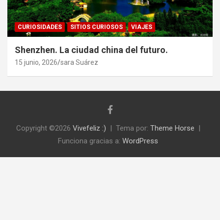
CURIOSIDADES
SITIOS CURIOSOS
VIAJES
Shenzhen. La ciudad china del futuro.
15 junio, 2026
sara Suárez
Copyright ©2026
Vivefeliz :)
Tema por:
Theme Horse
Funciona gracias a:
WordPress