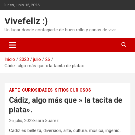
Saltar
lunes, junio 15, 2026
al
contenido
Vivefeliz :)
Un lugar donde contagiarte de buen rollo y ganas de vivir
Inicio
2023
julio
26
Cádiz, algo más que » la tacita de plata».
ARTE
CURIOSIDADES
SITIOS CURIOSOS
Cádiz, algo más que » la tacita de
plata».
26 julio, 2023
sara Suárez
Cádiz es belleza, diversión, arte, cultura, música, ingenio,