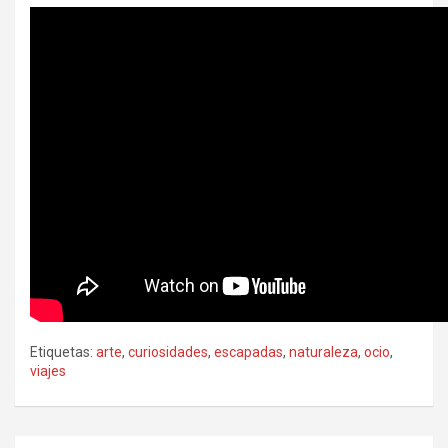
Etiquetas:
arte
,
curiosidades
,
escapadas
,
naturaleza
,
ocio
,
viajes