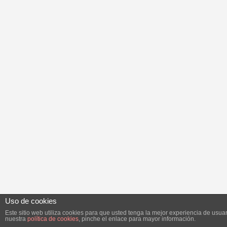
Uso de cookies
Este sitio web utiliza cookies para que usted tenga la mejor experiencia de us
nuestra
política de cookies
, pinche el enlace para mayor información.