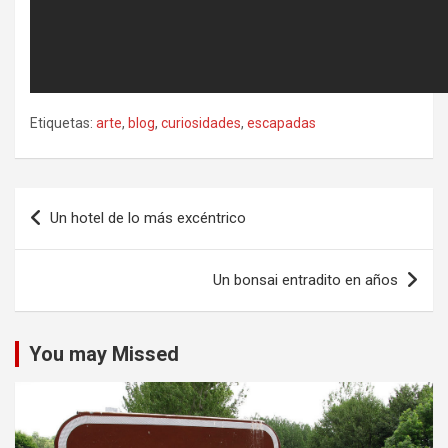
Etiquetas:
arte
,
blog
,
curiosidades
,
escapadas
Navegación
Un hotel de lo más excéntrico
de
entradas
Un bonsai entradito en años
You may Missed