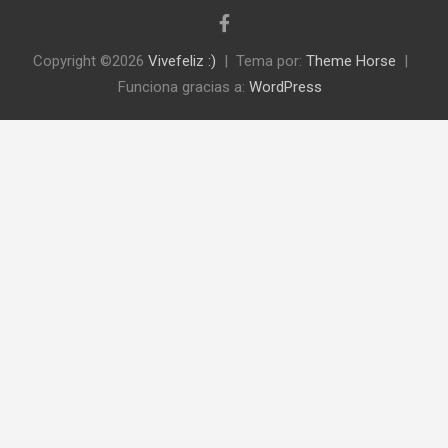
Copyright ©2026
Vivefeliz :)
Tema por:
Theme Horse
Funciona gracias a:
WordPress