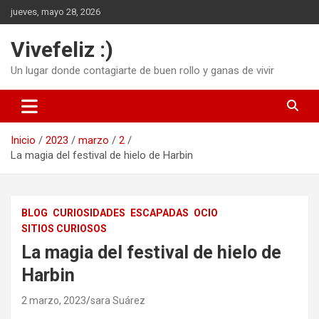
Saltar
jueves, mayo 28, 2026
al
contenido
Vivefeliz :)
Un lugar donde contagiarte de buen rollo y ganas de vivir
Inicio
2023
marzo
2
La magia del festival de hielo de Harbin
BLOG
CURIOSIDADES
ESCAPADAS
OCIO
SITIOS CURIOSOS
La magia del festival de hielo de
Harbin
2 marzo, 2023
sara Suárez