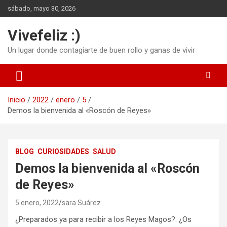
Saltar
sábado, mayo 30, 2026
al
contenido
Vivefeliz :)
Un lugar donde contagiarte de buen rollo y ganas de vivir
Inicio
2022
enero
5
Demos la bienvenida al «Roscón de Reyes»
BLOG
CURIOSIDADES
SALUD
Demos la bienvenida al «Roscón
de Reyes»
5 enero, 2022
sara Suárez
¿Preparados ya para recibir a los Reyes Magos?. ¿Os