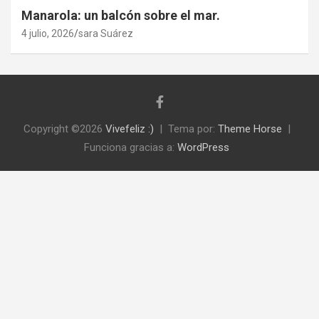
Manarola: un balcón sobre el mar.
4 julio, 2026
sara Suárez
Copyright ©2026
Vivefeliz :)
Tema por:
Theme Horse
Funciona gracias a:
WordPress