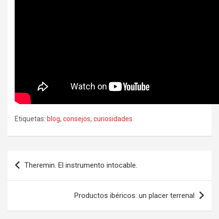
Etiquetas:
blog
,
consejos
,
curiosidades
Navegación
Theremin. El instrumento intocable.
de
entradas
Productos ibéricos: un placer terrenal